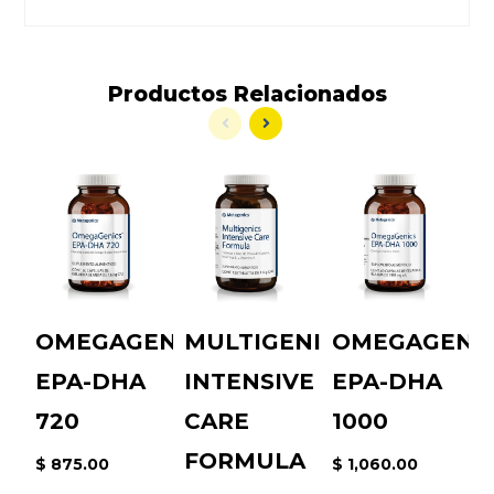
Productos
Relacionados
OMEGAGENICS
MULTIGENICS
OMEGAGENI
T
EPA-DHA
INTENSIVE
EPA-DHA
$
720
CARE
1000
FORMULA
$ 875.00
$ 1,060.00