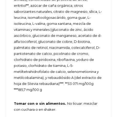
eritritol**, azúcar de caña orgánica, otros
saborizantes naturales, citrato de magnesio, sílica, L-
leucina, isomaltooligosacárido, goma guar, L-
isoleucina, L-valina, goma xantana, mezcla de
vitaminas y minerales (gluconato de zinc, ácido
ascórbico, gluconato de manganeso, acetato de d-
alfa tocoferol, gluconato de cobre, D-biotina,
palmitato de retinol, niacinamida, colecalciferol, D-
pantotenato de calcio, picolinato de cromo,
clorhidrato de piridoxina, riboflavina, yoduro de
potasio, clorhidrato de tiamina, L-5-
metiltetrahidrofolato de calcio, selenometionina y
metilcobalamina), y rebaudiósido A (del extracto de
hoja de Stevia rebaudiana)***. **33 071 mg/100g
***185,7 mg/100 g
Tomar con o sin alimentos.
No licuar: mezclar
con cuchara o en shaker.