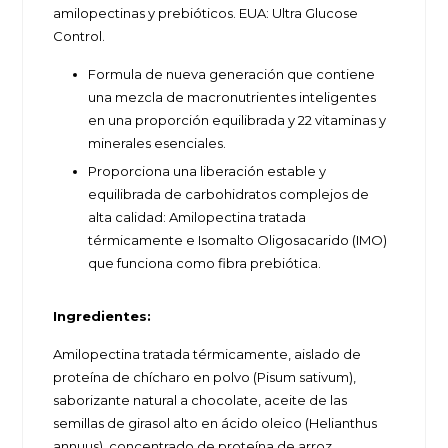
amilopectinas y prebióticos. EUA: Ultra Glucose
Control.
Formula de nueva generación que contiene
una mezcla de macronutrientes inteligentes
en una proporción equilibrada y 22 vitaminas y
minerales esenciales.
Proporciona una liberación estable y
equilibrada de carbohidratos complejos de
alta calidad: Amilopectina tratada
térmicamente e Isomalto Oligosacarido (IMO)
que funciona como fibra prebiótica.
Ingredientes:
Amilopectina tratada térmicamente, aislado de
proteína de chícharo en polvo (Pisum sativum),
saborizante natural a chocolate, aceite de las
semillas de girasol alto en ácido oleico (Helianthus
annuus), concentrado de proteína de arroz,