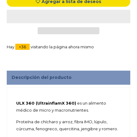
Agregar a lista de deseos
Hay
+
36
visitando la página ahora mismo
Descripción del producto
ULX 360 (UltrainflamX 360)
es un alimento
médico de micro y macronutrientes.
Proteína de chícharo y arroz, fibra IMO, lúpulo,
cúrcuma, fenogreco, quercitina, jengibre y romero.