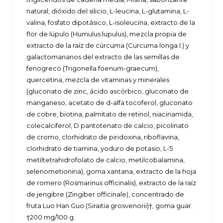
natural, dióxido del silicio, L-leucina, L-glutamina, L-
valina, fosfato dipotásico, L-isoleucina, extracto de la
flor de lúpulo (Humulus lupulus), mezcla propia de
extracto de la raíz de cúrcuma (Curcuma longa l.) y
galactomananos del extracto de las semillas de
fenogreco (Trigonella foenum-graecum),
quercetina, mezcla de vitaminas y minerales
(gluconato de zinc, ácido ascórbico, gluconato de
manganeso, acetato de d-alfa tocoferol, gluconato
de cobre, biotina, palmitato de retinol, niacinamida,
colecalciferol, D pantotenato de calcio, picolinato
de cromo, clorhidrato de piridoxina, riboflavina,
clorhidrato de tiamina, yoduro de potasio, L-5
metiltetrahidrofolato de calcio, metilcobalamina,
selenometionina), goma xantana, extracto de la hoja
de romero (Rosmarinus officinalis), extracto de la raíz
de jengibre (Zingiber officinale), concentrado de
fruta Luo Han Guo (Siraitia grosvenorii)†, goma guar.
†200 mg/100 g.