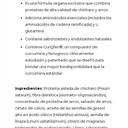
Es una fórmula vegana exclusiva que combina
proteínas de alta calidad de chícharo y arroz.
Adiciona aminoácidos esenciales (incluidos los
aminoácidos de cadena ramificada) y L-
glutamina.
Contiene saborizantes y endulzantes naturales.
Contiene CurQfen®, un compuesto de
curcumina y fenogreco clínicamente
estudiado y patentado que se diseñó para
brindar una mayor biodisponibilidad que la
curcumina estándar.
Ingredientes
: Proteína aislada de chícharo (Pisum
sativum), fibra dietética (isomalto-oligosacáridos),
concentrado de proteína de arroz, salvado de arroz,
citrato de calcio, aceite de las semillas de girasol
alto en ácido oléico (Helianthus annuus), semilla de
linaza (Linum usitatissimum), citraro de magnesio,
trigliceridos de cadena media, l-lisina, saborizante