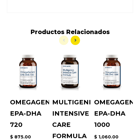
Productos
Relacionados
OMEGAGENICS
MULTIGENICS
OMEGAGENI
T
EPA-DHA
INTENSIVE
EPA-DHA
$
720
CARE
1000
FORMULA
$ 875.00
$ 1,060.00