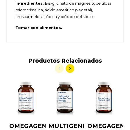
Ingredientes:
Bis-glicinato de magnesio, celulosa
microcristalina, ácido esteárico (vegetal),
croscarmelosa sódica y dióxido del silicio.
Tomar con alimentos.
Productos
Relacionados
OMEGAGENICS
MULTIGENICS
OMEGAGENI
T