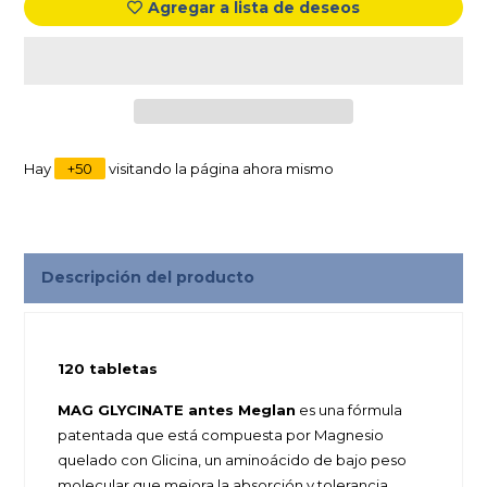
Agregar a lista de deseos
Hay
+
50
visitando la página ahora mismo
Descripción del producto
120 tabletas
MAG GLYCINATE antes Meglan
es una fórmula
patentada que está compuesta por Magnesio
quelado con Glicina, un aminoácido de bajo peso
molecular que mejora la absorción y tolerancia