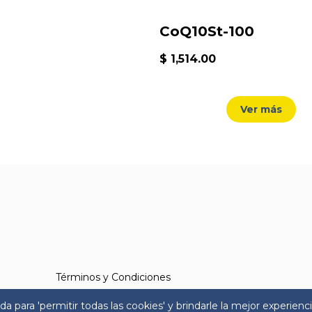
CoQ10St-100
$ 1,514.00
Ver más
Términos y Condiciones
Aviso de Privacidad
 para 'permitir todas las cookies' y brindarle la mejor experienci