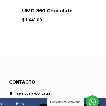
UMC-360 Chocolate
$ 1,441.00
CONTACTO
Zempoala 633, Letran
Valle, Benito Juárez, 03650
Hablemos por Whatsapp
a. Haga clic en
Ciudad de México, CDMX